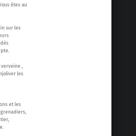
Vous êtes au
n sur les
eurs
 dès
mpte.
 verveine ,
joliver les
ons et les
s grenadiers,
tier,
e.