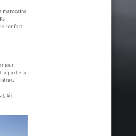
es marocains
Ils
le confort
r jour.
 la partie la
lières.
l, Ait